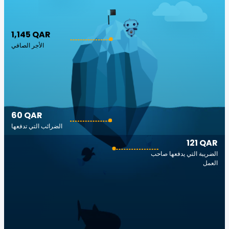
1,145 QAR
الأجر الصافي
60 QAR
الضرائب التي تدفعها
121 QAR
الضريبة التي يدفعها صاحب
العمل