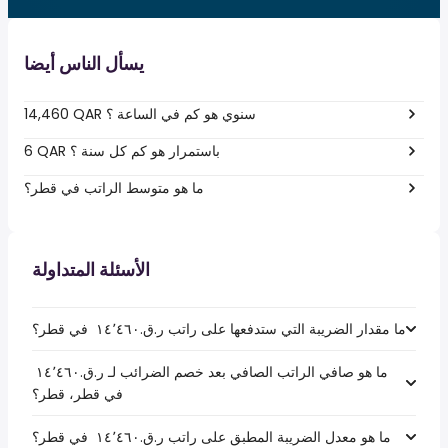
يسأل الناس أيضا
14,460 QAR سنوي هو كم في الساعة ؟
6 QAR باستمرار هو كم كل سنة ؟
ما هو متوسط الراتب في قطر؟
الأسئلة المتداولة
ما مقدار الضريبة التي ستدفعها على راتب ر.ق.‏١٤٬٤٦٠ ‏ في قطر؟
ما هو صافي الراتب الصافي بعد خصم الضرائب لـ ر.ق.‏١٤٬٤٦٠ ‏
في قطر، قطر؟
ما هو معدل الضريبة المطبق على راتب ر.ق.‏١٤٬٤٦٠ ‏ في قطر؟