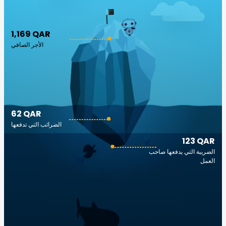
1,169 QAR
الأجر الصافي
62 QAR
الضرائب التي تدفعها
123 QAR
الضريبة التي يدفعها صاحب
العمل