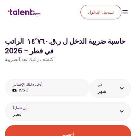
تسجيل الدخول
حاسبة ضريبة الدخل ل ر.ق.‏١٤٬٧٦٠ ‏ الراتب
في قطر - 2026
اكتشف راتبك بعد الضريبة
أَدخل دخلك الإجمالي
في
شهر
أين تعمل؟
قطر
احسب