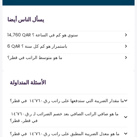
يسأل الناس أيضا
14,760 QAR سنوي هو كم في الساعة ؟
6 QAR باستمرار هو كم كل سنة ؟
ما هو متوسط الراتب في قطر؟
الأسئلة المتداولة
ما مقدار الضريبة التي ستدفعها على راتب ر.ق.‏١٤٬٧٦٠ ‏ في قطر؟
ما هو صافي الراتب الصافي بعد خصم الضرائب لـ ر.ق.‏١٤٬٧٦٠ ‏
في قطر، قطر؟
ما هو معدل الضريبة المطبق على راتب ر.ق.‏١٤٬٧٦٠ ‏ في قطر؟