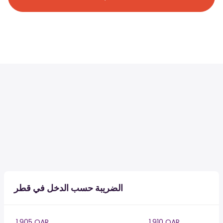
الضريبة حسب الدخل في قطر
1,905 QAR
1,910 QAR